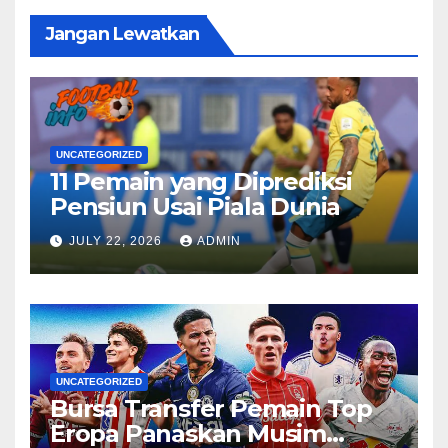
Jangan Lewatkan
UNCATEGORIZED
11 Pemain yang Diprediksi
Pensiun Usai Piala Dunia
JULY 22, 2026
ADMIN
UNCATEGORIZED
Bursa Transfer Pemain Top
Eropa Panaskan Musim