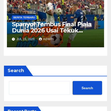
BERITA TERBARU
Spanyol Tembus Final Piala
Dunia 2026 Usai Tekuk
Prancis
JUL 15, 2026
ADMIN
Search
Search