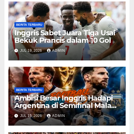
BERITA TERBARU
Inggris Sabet Juara Tiga Usai
Bekuk Prancis dalam 10 Gol
JUL 19, 2026
ADMIN
BERITA TERBARU
Ambisi Besar Inggris Hadapi
Argentina di Semifinal Malam
Ini
JUL 15, 2026
ADMIN