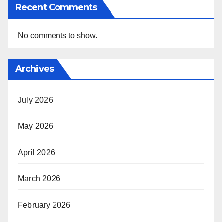
Recent Comments
No comments to show.
Archives
July 2026
May 2026
April 2026
March 2026
February 2026