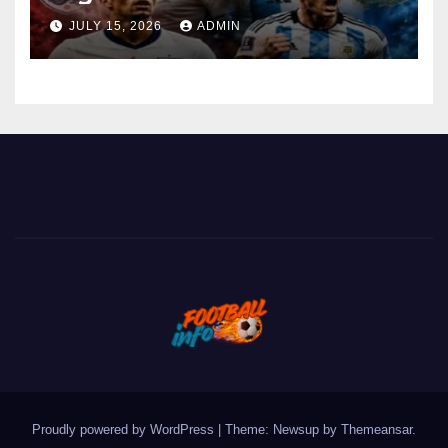
Ini
JULY 15, 2026
ADMIN
Proudly powered by WordPress
|
Theme:
Newsup
by
Themeansar
.