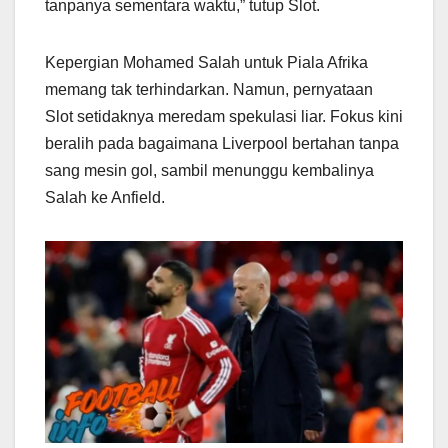
tanpanya sementara waktu,” tutup Slot.
Kepergian Mohamed Salah untuk Piala Afrika
memang tak terhindarkan. Namun, pernyataan
Slot setidaknya meredam spekulasi liar. Fokus kini
beralih pada bagaimana Liverpool bertahan tanpa
sang mesin gol, sambil menunggu kembalinya
Salah ke Anfield.