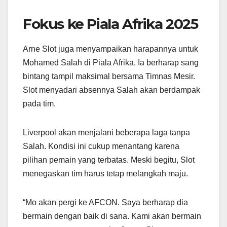
Fokus ke Piala Afrika 2025
Arne Slot juga menyampaikan harapannya untuk
Mohamed Salah di Piala Afrika. Ia berharap sang
bintang tampil maksimal bersama Timnas Mesir.
Slot menyadari absennya Salah akan berdampak
pada tim.
Liverpool akan menjalani beberapa laga tanpa
Salah. Kondisi ini cukup menantang karena
pilihan pemain yang terbatas. Meski begitu, Slot
menegaskan tim harus tetap melangkah maju.
“Mo akan pergi ke AFCON. Saya berharap dia
bermain dengan baik di sana. Kami akan bermain