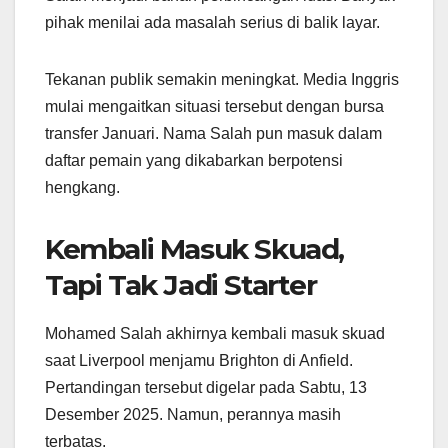
pihak menilai ada masalah serius di balik layar.
Tekanan publik semakin meningkat. Media Inggris
mulai mengaitkan situasi tersebut dengan bursa
transfer Januari. Nama Salah pun masuk dalam
daftar pemain yang dikabarkan berpotensi
hengkang.
Kembali Masuk Skuad,
Tapi Tak Jadi Starter
Mohamed Salah akhirnya kembali masuk skuad
saat Liverpool menjamu Brighton di Anfield.
Pertandingan tersebut digelar pada Sabtu, 13
Desember 2025. Namun, perannya masih
terbatas.