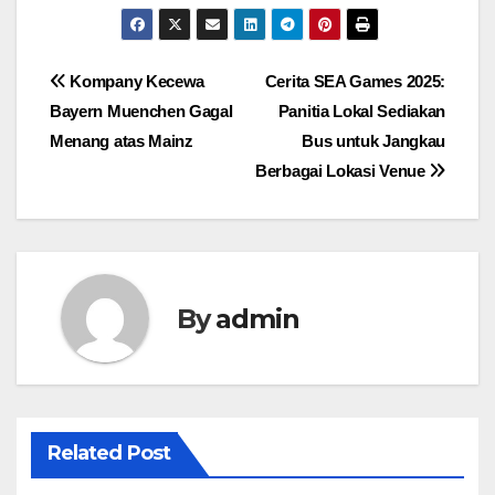
Post
Kompany Kecewa
Cerita SEA Games 2025:
Bayern Muenchen Gagal
Panitia Lokal Sediakan
navigation
Menang atas Mainz
Bus untuk Jangkau
Berbagai Lokasi Venue
By
admin
Related Post