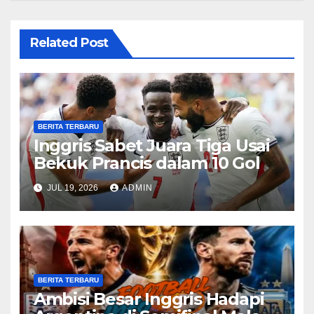
Related Post
BERITA TERBARU
Inggris Sabet Juara Tiga Usai
Bekuk Prancis dalam 10 Gol
JUL 19, 2026
ADMIN
BERITA TERBARU
Ambisi Besar Inggris Hadapi