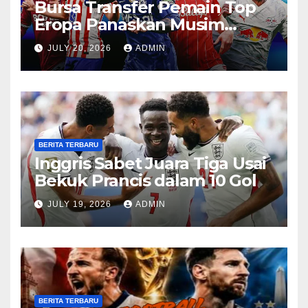
Bursa Transfer Pemain Top
Eropa Panaskan Musim
Panas Ini
JULY 20, 2026
ADMIN
BERITA TERBARU
Inggris Sabet Juara Tiga Usai
Bekuk Prancis dalam 10 Gol
JULY 19, 2026
ADMIN
BERITA TERBARU