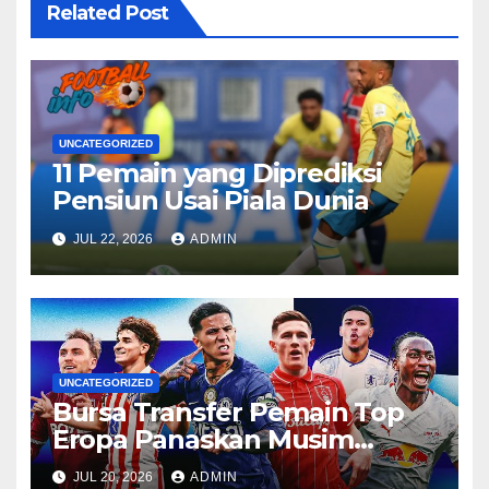
Related Post
UNCATEGORIZED
11 Pemain yang Diprediksi
Pensiun Usai Piala Dunia
JUL 22, 2026
ADMIN
UNCATEGORIZED
Bursa Transfer Pemain Top
Eropa Panaskan Musim
Panas Ini
JUL 20, 2026
ADMIN