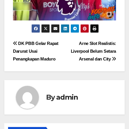
Post
DK PBB Gelar Rapat
Arne Slot Realistis:
Darurat Usai
Liverpool Belum Setara
navigation
Penangkapan Maduro
Arsenal dan City
By
admin