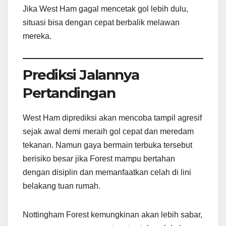
Jika West Ham gagal mencetak gol lebih dulu,
situasi bisa dengan cepat berbalik melawan
mereka.
Prediksi Jalannya
Pertandingan
West Ham diprediksi akan mencoba tampil agresif
sejak awal demi meraih gol cepat dan meredam
tekanan. Namun gaya bermain terbuka tersebut
berisiko besar jika Forest mampu bertahan
dengan disiplin dan memanfaatkan celah di lini
belakang tuan rumah.
Nottingham Forest kemungkinan akan lebih sabar,