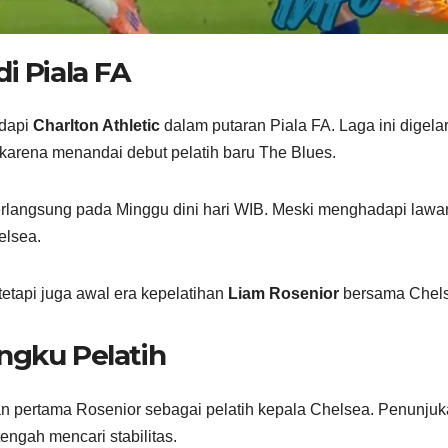
i Piala FA
adapi
Charlton Athletic
dalam putaran Piala FA. Laga ini digelar
 karena menandai debut pelatih baru The Blues.
erlangsung pada Minggu dini hari WIB. Meski menghadapi lawan
elsea.
tetapi juga awal era kepelatihan
Liam Rosenior
bersama Chels
ngku Pelatih
n pertama Rosenior sebagai pelatih kepala Chelsea. Penunju
ngah mencari stabilitas.