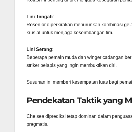
Lini Tengah:
Rosenior diperkirakan menurunkan kombinasi ge
krusial untuk menjaga keseimbangan tim.
Lini Serang:
Beberapa pemain muda dan winger cadangan berpe
striker pelapis yang ingin membuktikan diri.
Susunan ini memberi kesempatan luas bagi pemai
Pendekatan Taktik yang M
Chelsea diprediksi tetap dominan dalam penguas
pragmatis.