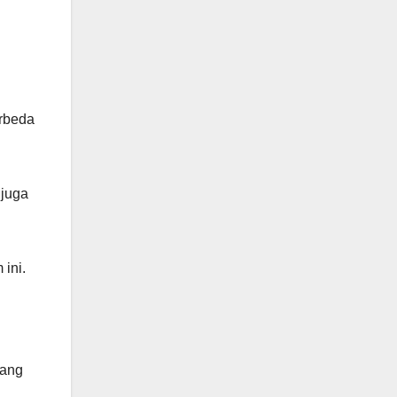
erbeda
 juga
ini.
dang