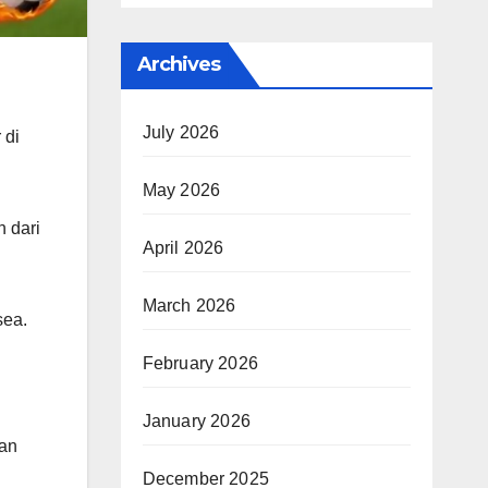
Archives
July 2026
 di
May 2026
 dari
April 2026
March 2026
ea.
February 2026
January 2026
kan
December 2025