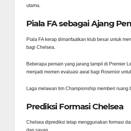
utama.
Piala FA sebagai Ajang Pe
Piala FA kerap dimanfaatkan klub besar untuk mem
bagi Chelsea.
Beberapa pemain yang jarang tampil di Premier L
menjadi momen evaluasi awal bagi Rosenior untu
Laga melawan tim Championship memberi ruang ba
Prediksi Formasi Chelsea
Chelsea diprediksi tetap menggunakan formasi da
dan sayap.