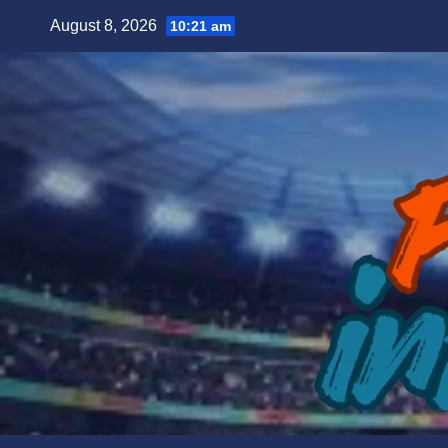
Skip
August 8, 2026
10:21 am
to
content