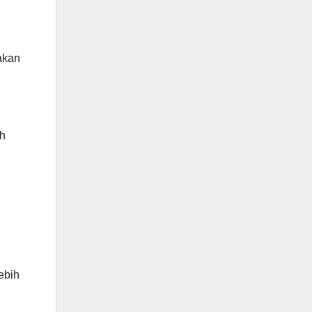
akan
eh
ebih