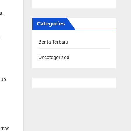
ya
Categories
i
Berita Terbaru
Uncategorized
lub
ritas