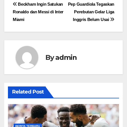
Post
Beckham Ingin Satukan
Pep Guardiola Tegaskan
Ronaldo dan Messi di Inter
Perebutan Gelar Liga
navigation
Miami
Inggris Belum Usai
By
admin
Related Post
BERITA TERBARU