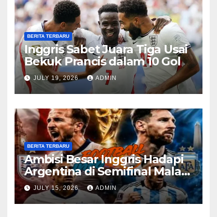
BERITA TERBARU
Inggris Sabet Juara Tiga Usai
Bekuk Prancis dalam 10 Gol
JULY 19, 2026
ADMIN
BERITA TERBARU
Ambisi Besar Inggris Hadapi
Argentina di Semifinal Malam
Ini
JULY 15, 2026
ADMIN