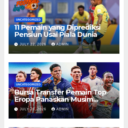
UNCATEGORIZED
11 Pemain yang Diprediksi
Pensiun Usai Piala Dunia
JULY 22, 2026
ADMIN
UNCATEGORIZED
Bursa Transfer Pemain Top
Eropa Panaskan Musim
Panas Ini
JULY 20, 2026
ADMIN